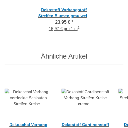
Dekostoff Vorhangstoff
Streifen Blumen grau weiß
taupe teiltransparent,
23,95 €
*
Meterware
2
15,97 € pro 1 m
Ähnliche Artikel
Dekoschal Vorhang
Dekostoff Gardinenstoff
D