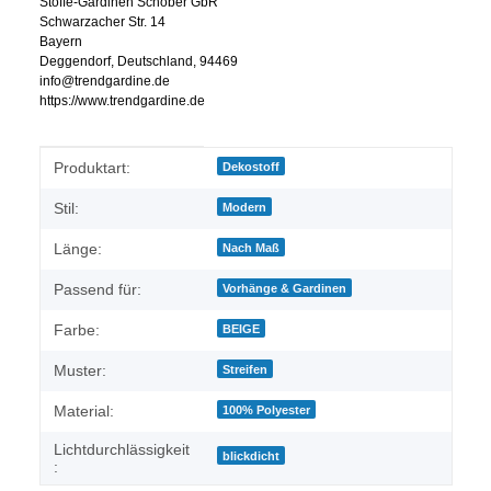
Stoffe-Gardinen Schober GbR
Schwarzacher Str. 14
Bayern
Deggendorf, Deutschland, 94469
info@trendgardine.de
https://www.trendgardine.de
Produkteigenschaft
Wert
Produktart:
Dekostoff
Stil:
Modern
Länge:
Nach Maß
Passend für:
Vorhänge & Gardinen
Farbe:
BEIGE
Muster:
Streifen
Material:
100% Polyester
Lichtdurchlässigkeit
blickdicht
: