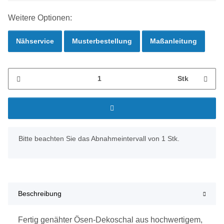
Weitere Optionen:
Nähservice
Musterbestellung
Maßanleitung
Stk
x
Bitte beachten Sie das Abnahmeintervall von 1 Stk.
Beschreibung
Fertig genähter Ösen-Dekoschal aus hochwertigem,