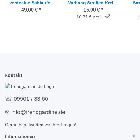
verdeckte Schlaufen
Vorhang Streifen Kreise
Str
Streifen Kreise creme
creme grau anthrazit
rot 
49,00 €
*
15,00 €
*
türkis, f. H. 2,43 m
blickdicht, Meterware
2
10,71 € pro 1 m
Kontakt
☏
09901 / 33 60
✉
info@trendgardine.de
Gerne beantworten wir Ihre Fragen!
Informationen