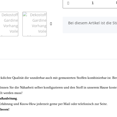
x
Bei diesem Artikel ist die Stü
ckdichte Qualität die wunderbar auch mit gemusterten Stoffen kombinierbar ist. Beso
önnen Sie die Näharbeit selber konfigurieren und den Stoff in unserem Hause koste
llt werden muss!
ßanleitung
.
Erfahrung und Know-How jederzeit gerne per Mail oder telefonisch zur Seite.
lossen!