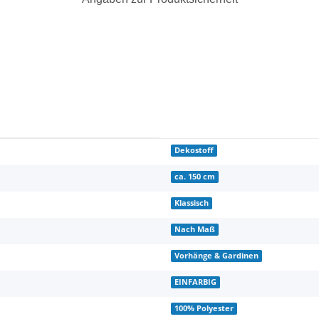
Dekostoff
ca. 150 cm
Klassisch
Nach Maß
Vorhänge & Gardinen
EINFARBIG
100% Polyester