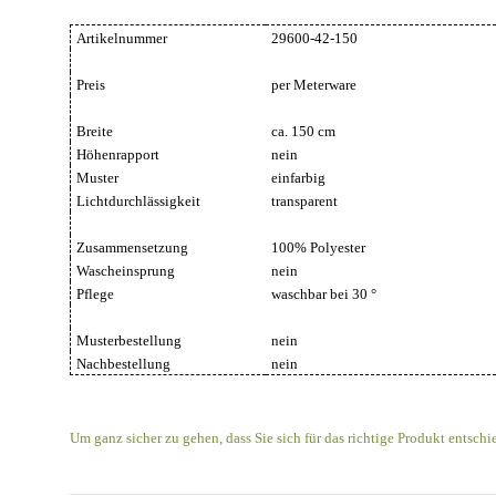
Artikelnummer
29600-42-150
Preis
per Meterware
Breite
ca. 150 cm
Höhenrapport
nein
Muster
einfarbig
Lichtdurchlässigkeit
transparent
Zusammensetzung
100% Polyester
Wascheinsprung
nein
Pflege
waschbar bei 30 °
Musterbestellung
nein
Nachbestellung
nein
Um ganz sicher zu gehen, dass Sie sich für das richtige Produkt entschi