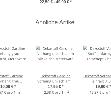
Dekoschals,
22,50 € -
49,00 €
*
Maßanfertigung
Ähnliche Artikel
stoff Gardine
Dekostoff Gardine
Dekostoff Vorhan
orhang grau
Vorhang uni schlamm
einfarbig u
dicht, Meterware
blickdicht, Meterware
Leinenoptik b
10,00 €
*
17,95 €
*
19,90 €
*
blickdicht, Met
2
67 € pro 1 m
12,38 € pro 1 m
13,27 € pro 