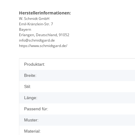
Herstellerinformationen:
W. Schmidt GmbH
Emil-Kränzlein-Str. 7
Bayern
Erlangen, Deutschland, 91052
info@schmidtgard.de
https://www.schmidtgard.de/
Produkteigenschaft
Wert
Produktart:
Breite:
Stil:
Länge:
Passend für:
Muster:
Material: