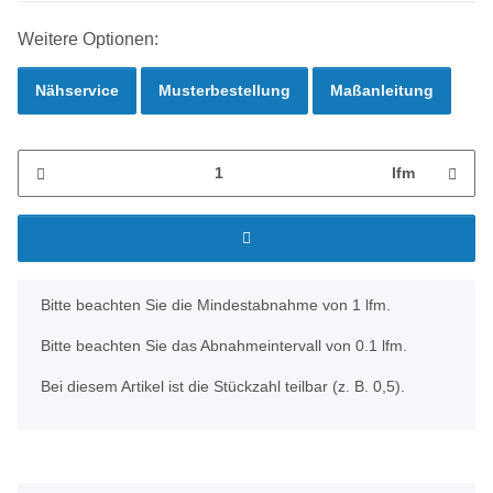
Weitere Optionen:
Nähservice
Musterbestellung
Maßanleitung
lfm
x
Bitte beachten Sie die Mindestabnahme von 1 lfm.
Bitte beachten Sie das Abnahmeintervall von 0.1 lfm.
Bei diesem Artikel ist die Stückzahl teilbar (z. B. 0,5).