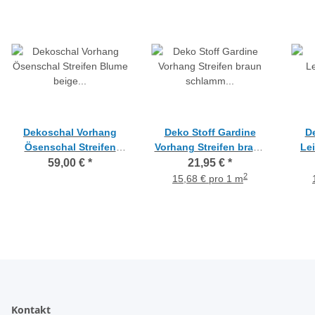
Dekoschal Vorhang
Deko Stoff Gardine
D
Ösenschal Streifen
Vorhang Streifen braun
Le
Blume beige grau
schlamm anthrazit
Bl
59,00 €
*
21,95 €
*
teiltransp., f. H. 2,37 m
blickdicht, Meterware
bli
2
15,68 € pro 1 m
Kontakt