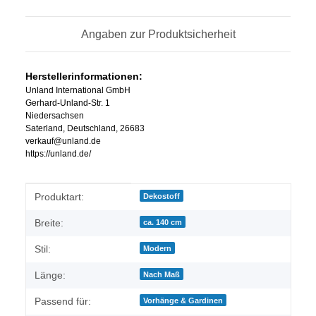
Angaben zur Produktsicherheit
Herstellerinformationen:
Unland International GmbH
Gerhard-Unland-Str. 1
Niedersachsen
Saterland, Deutschland, 26683
verkauf@unland.de
https://unland.de/
Produkteigenschaft
Wert
Produktart:
Dekostoff
Breite:
ca. 140 cm
Stil:
Modern
Länge:
Nach Maß
Passend für:
Vorhänge & Gardinen