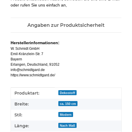
oder rufen Sie uns einfach an,
Angaben zur Produktsicherheit
Herstellerinformationen:
W. Schmidt GmbH
Emil-Kränzlein-Str. 7
Bayern
Erlangen, Deutschland, 91052
info@schmidtgard.de
https://www.schmidtgard.de/
Produkteigenschaft
Wert
Produktart:
Dekostoff
Breite:
ca. 150 cm
Stil:
Modern
Länge:
Nach Maß