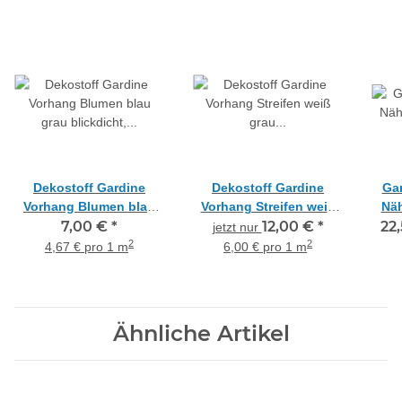
Dekostoff Gardine
Dekostoff Gardine
Ga
Vorhang Blumen blau
Vorhang Streifen weiß
Näh
grau blickdicht,
7,00 €
*
grau anthrazit
12,00 €
*
22,
jetzt nur
Meterware
teiltransparent,
2
2
4,67 € pro 1 m
6,00 € pro 1 m
Reststück 1,6 m
Ähnliche Artikel