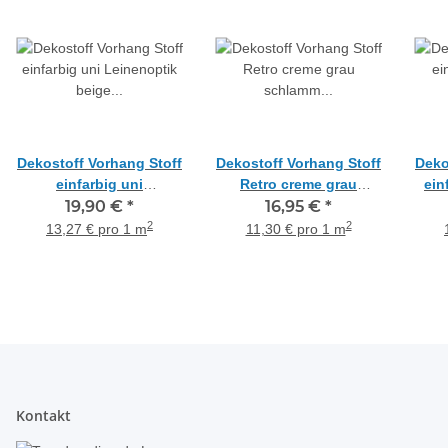
Dekostoff Vorhang Stoff
Dekostoff Vorhang Stoff
Deko
einfarbig uni
Retro creme grau
ein
Leinenoptik beige
19,90 €
*
schlamm anthrazit
16,95 €
*
blickdicht, Meterware
blickdicht, Meterware
2
2
13,27 € pro 1 m
11,30 € pro 1 m
Kontakt