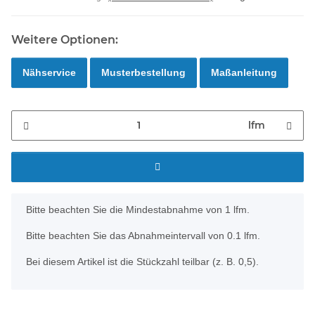
Weitere Optionen:
Nähservice
Musterbestellung
Maßanleitung
lfm
x
Bitte beachten Sie die Mindestabnahme von 1 lfm.
Bitte beachten Sie das Abnahmeintervall von 0.1 lfm.
Bei diesem Artikel ist die Stückzahl teilbar (z. B. 0,5).