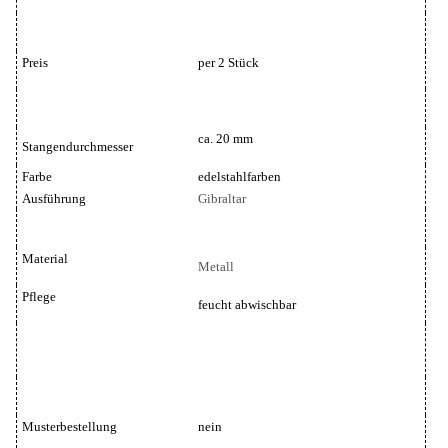
Preis
per 2 Stück
ca. 20 mm
Stangendurchmesser
Farbe
edelstahlfarben
Ausführung
Gibraltar
Material
Metall
Pflege
feucht abwischbar
Musterbestellung
nein