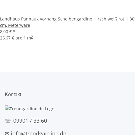
Landhaus Pannaux Vorhang Scheibengardine Hirsch weiß rot H 30
cm, Meterware
8,00 €
*
2
26,67 € pro 1 m
Kontakt
☏
09901 / 33 60
✉
info@trendgardine.de