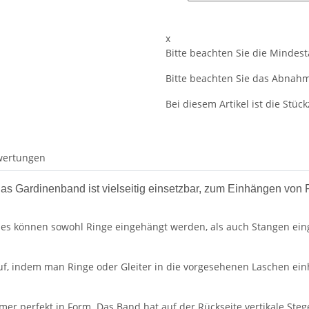
x
Bitte beachten Sie die Mindes
Bitte beachten Sie das Abnahme
Bei diesem Artikel ist die Stückz
wertungen
as Gardinenband ist vielseitig einsetzbar, zum Einhängen von
s können sowohl Ringe eingehängt werden, als auch Stangen eing
auf, indem man Ringe oder Gleiter in die vorgesehenen Laschen e
r perfekt in Form. Das Band hat auf der Rückseite vertikale Stege