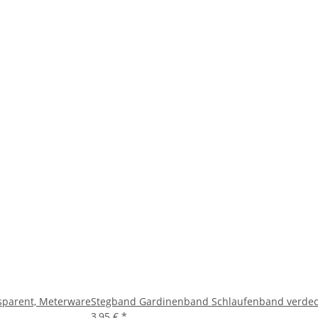
sparent, Meterware
Stegband Gardinenband Schlaufenband verdeck
3,95 €
*