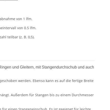
tabnahme von 1 lfm.
intervall von 0.5 lfm.
ahl teilbar (z. B. 0,5).
 Ringen und Gleitern, mit Stangendurchschub und auch
eschoben werden. Ebenso kann es auf die fertige Breite
inhängt. Außerdem für Stangen bis zu einem Durchmesser
 für einen Stangeneinschub. Es ist geeignet für leichte