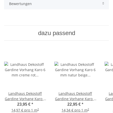
Bewertungen
dazu passend
Landhaus Dekostoff
Landhaus Dekostoff
La
Gardine Vorhang Karo 6
Gardine Vorhang Karo 6
Gard
mm creme rot blickdicht,
mm natur beige
23,95 €
*
22,95 €
*
Meterware
blickdicht, Meterware
bl
2
2
14,97 € pro 1 m
14,34 € pro 1 m