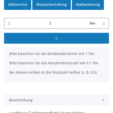
Nähservice
Musterbestellung
Maßanleitung
lfm
x
Bitte beachten Sie die Mindestabnahme von 1 lfm.
Bitte beachten Sie das Abnahmeintervall von 0.1 lfm.
Bei diesem Artikel ist die Stückzahl teilbar (z. B. 0,5).
Beschreibung