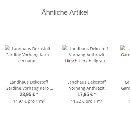
Ähnliche Artikel
Landhaus Dekostoff
Landhaus Dekostoff
La
Gardine Vorhang Karo 1
Vorhang Anthrazit
Gard
cm natur grün
Hirsch Herz hellgrau
cm n
23,95 €
*
17,95 €
*
blickdicht, Meterware
blickdicht, Meterware
2
2
14,97 € pro 1 m
11,22 € pro 1 m