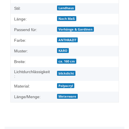
Landhaus
Stil:
Nach Maß
Länge:
Vorhänge & Gardinen
Passend für:
ANTHRAZIT
Farbe:
KARO
Muster:
ca. 160 cm
Breite:
Lichtdurchlässigkeit
blickdicht
:
Polyacryl
Material:
Meterware
Länge/Menge: