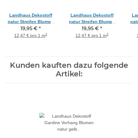
Landhaus Dekostoff
Landhaus Dekostoff
La
natur Streifen Blumen
natur Streifen Blumen
nat
blau beige braun
19,95 €
*
grau rot gelb blickdicht,
19,95 €
*
grau
blickdicht, Meterware
Meterware
2
2
12,47 € pro 1 m
12,47 € pro 1 m
Kunden kauften dazu folgende
Artikel: