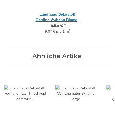
Landhaus Dekostoff
Gardine Vorhang Blumen
natur gelb grün blickdicht,
15,95 €
*
Meterware
2
9,97 € pro 1 m
Ähnliche Artikel