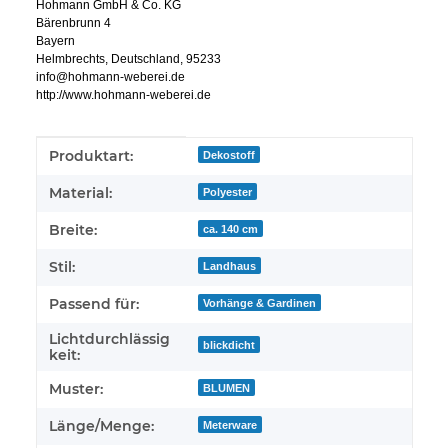
Hohmann GmbH & Co. KG
Bärenbrunn 4
Bayern
Helmbrechts, Deutschland, 95233
info@hohmann-weberei.de
http://www.hohmann-weberei.de
Produkteigenschaft
Wert
Produktart:
Dekostoff
Material:
Polyester
Breite:
ca. 140 cm
Stil:
Landhaus
Passend für:
Vorhänge & Gardinen
Lichtdurchlässig
blickdicht
keit:
Muster:
BLUMEN
Länge/Menge:
Meterware