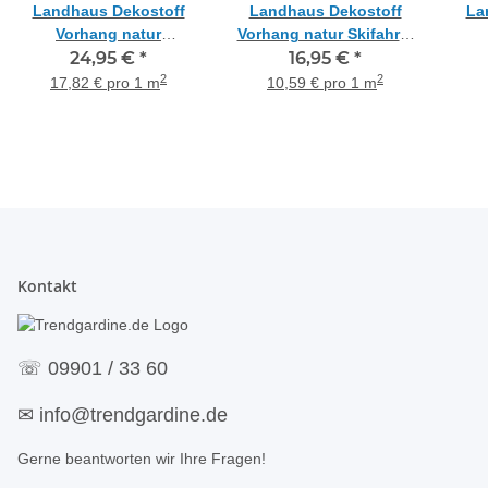
Landhaus Dekostoff
Landhaus Dekostoff
La
Vorhang natur
Vorhang natur Skifahrer
Hirschkopf anthrazit,
24,95 €
*
Berge anthrazit,
16,95 €
*
Q
Meterware
Meterware
an
2
2
17,82 € pro 1 m
10,59 € pro 1 m
Kontakt
☏
09901 / 33 60
✉
info@trendgardine.de
Gerne beantworten wir Ihre Fragen!