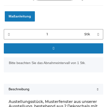
Maßanleitung
Stk
x
Bitte beachten Sie das Abnahmeintervall von 1 Stk.
Beschreibung
Austellungsstück, Musterfenster aus unserer
Ausstellung, bestehend aus 2 Dekoschals mit