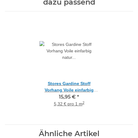
dazu passend
Stores Gardine Stoff
Vorhang Voile einfarbig
natur transparent,
15,95 €
*
Meterware
2
5,32 € pro 1 m
Ähnliche Artikel