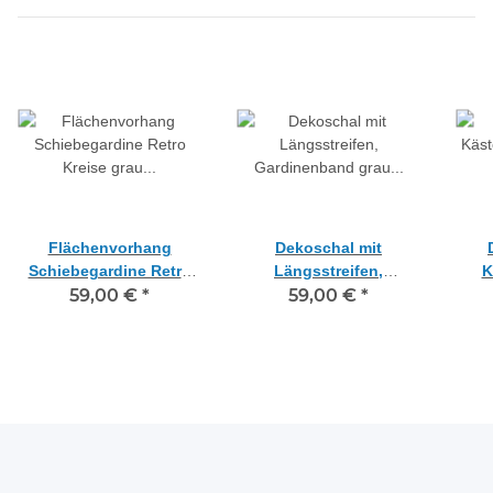
Flächenvorhang
Dekoschal mit
Schiebegardine Retro
Längsstreifen,
K
Kreise grau anthrazit
59,00 €
*
Gardinenband grau
59,00 €
*
orang
schwarz, B=40 H=2,60 m
schwarz teiltransparent,
gen
H 2,59 m