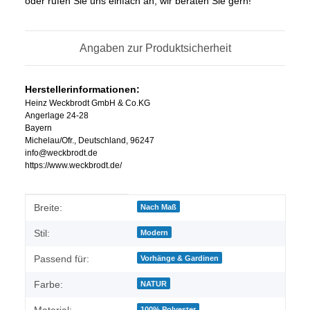
oder rufen Sie uns einfach an, wir beraten Sie gern!
Angaben zur Produktsicherheit
Herstellerinformationen:
Heinz Weckbrodt GmbH & Co.KG
Angerlage 24-28
Bayern
Michelau/Ofr., Deutschland, 96247
info@weckbrodt.de
https://www.weckbrodt.de/
Produkteigenschaft
Wert
Breite:
Nach Maß
Stil:
Modern
Passend für:
Vorhänge & Gardinen
Farbe:
NATUR
Material:
100% Polyester