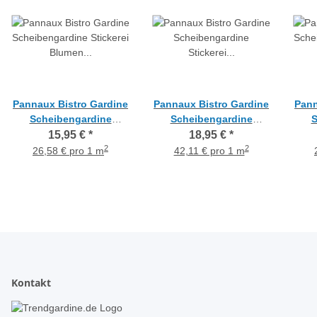
Pannaux Bistro Gardine
Pannaux Bistro Gardine
Pann
Scheibengardine
Scheibengardine
S
Stickerei Blumen creme
Stickerei Bäume natur H
Sti
15,95 €
*
18,95 €
*
H 60 cm, Meterware
45 cm, Meterware
H 
2
2
26,58 € pro 1 m
42,11 € pro 1 m
Kontakt