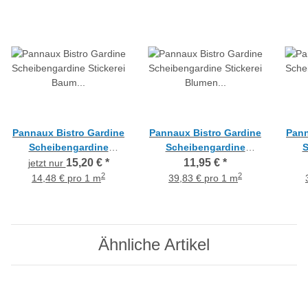
Pannaux Bistro Gardine
Pannaux Bistro Gardine
Pann
Scheibengardine
Scheibengardine
S
Stickerei Baum weiß H
Stickerei Blumen creme
Sti
15,20 €
*
11,95 €
*
jetzt nur
45 cm, Reststück 2,35 m
H 30 cm, Meterware
H 
2
2
14,48 € pro 1 m
39,83 € pro 1 m
Ähnliche Artikel