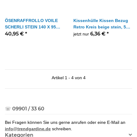
ÖSENRAFFROLLO VOILE
Kissenhülle Kissen Bezug
SCHERLI STEIN 140 X 95
Retro Kreis beige stein, 50 x
CM
40,95 €
*
50 cm
6,36 €
*
jetzt nur
Artikel 1 - 4 von 4
☏ 09901 / 33 60
Bei Fragen können Sie uns gerne anrufen oder eine E-Mail an
info@trendgardine.de
schreiben.
Kategorien