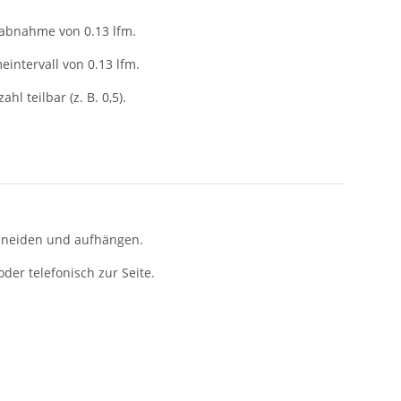
tabnahme von 0.13 lfm.
intervall von 0.13 lfm.
ahl teilbar (z. B. 0,5).
chneiden und aufhängen.
er telefonisch zur Seite.