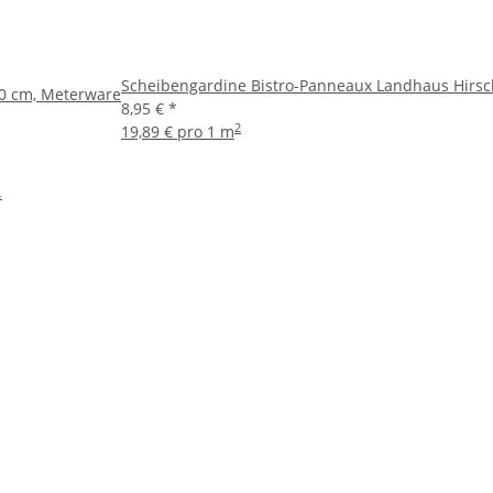
Scheibengardine Bistro-Panneaux Landhaus Hirsc
0 cm, Meterware
8,95 €
*
2
19,89 € pro 1 m