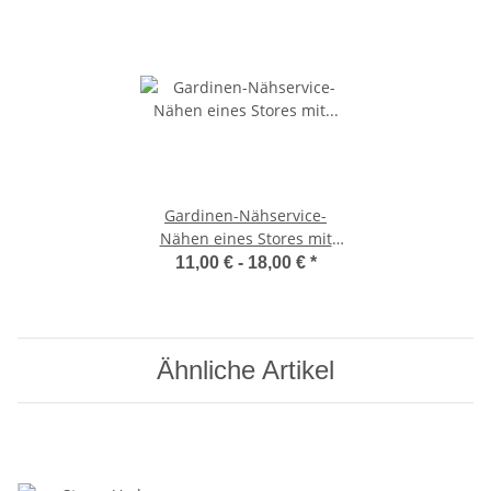
Gardinen-Nähservice-
Nähen eines Stores mit
Bleiband oder Saum,
11,00 € -
18,00 €
*
Maßanfertigung
Ähnliche Artikel