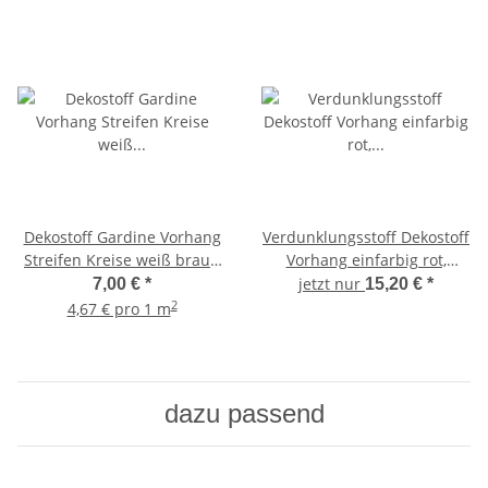
Dekostoff Gardine Vorhang
Verdunklungsstoff Dekostoff
Streifen Kreise weiß braun
Vorhang einfarbig rot,
rot teiltransp., Meterware
Reststück 2,2 m
jetzt nur
7,00 €
*
15,20 €
*
2
4,67 € pro 1 m
dazu passend