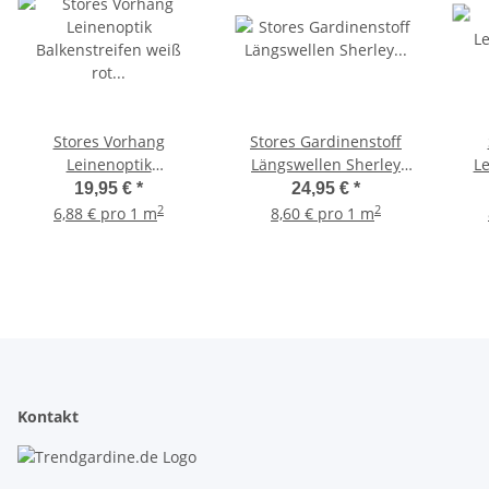
Stores Vorhang
Stores Gardinenstoff
Leinenoptik
Längswellen Sherley
Le
Balkenstreifen weiß rot
wollweiß transparent,
Stre
19,95 €
*
24,95 €
*
grau transparent,
Meterware
crem
2
2
6,88 € pro 1 m
8,60 € pro 1 m
Meterware
Kontakt