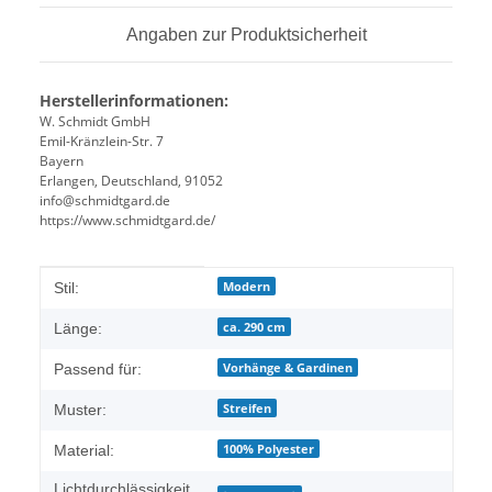
Angaben zur Produktsicherheit
Herstellerinformationen:
W. Schmidt GmbH
Emil-Kränzlein-Str. 7
Bayern
Erlangen, Deutschland, 91052
info@schmidtgard.de
https://www.schmidtgard.de/
Produkteigenschaft
Wert
Modern
Stil:
ca. 290 cm
Länge:
Vorhänge & Gardinen
Passend für:
Streifen
Muster:
100% Polyester
Material:
Lichtdurchlässigkeit