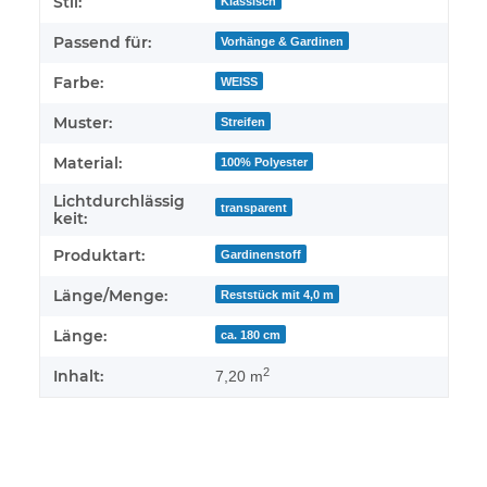
Stil:
Klassisch
Passend für:
Vorhänge & Gardinen
Farbe:
WEISS
Muster:
Streifen
Material:
100% Polyester
Lichtdurchlässig
transparent
keit:
Produktart:
Gardinenstoff
Länge/Menge:
Reststück mit 4,0 m
Länge:
ca. 180 cm
2
Inhalt:
7,20 m