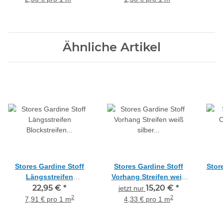
Ähnliche Artikel
Stores Gardine Stoff
Stores Gardine Stoff
Stor
Längsstreifen
Vorhang Streifen weiß
Blockstreifen weiß
22,95 €
*
silber transparent,
15,20 €
*
Ga
jetzt nur
transparent, Meterware
Reststück 1,95 m
brau
2
2
7,91 € pro 1 m
4,33 € pro 1 m