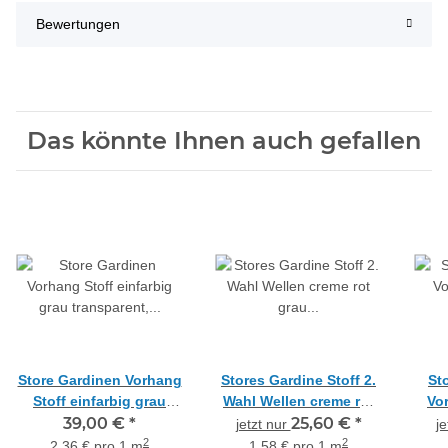
Bewertungen
Das könnte Ihnen auch gefallen
Store Gardinen Vorhang
Stores Gardine Stoff 2.
St
Stoff einfarbig grau
Wahl Wellen creme rot
Vo
transparent, Reststück
39,00 €
*
grau transp. Reststück
25,60 €
*
Kind
jetzt nur
j
5,5 m
5,4 m
2
2
2,36 € pro 1 m
1,58 € pro 1 m