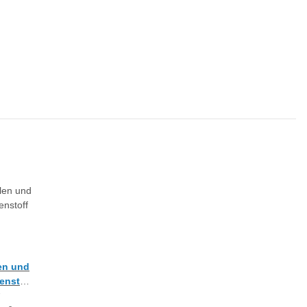
len und
enstoff
ent,