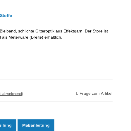
 Stoffe
leiband, schlichte Gitteroptik aus Effektgarn. Der Store ist
ls Meterware (Breite) erhältlich.
Frage zum Artikel
nd abweichend)
ellung
Maßanleitung