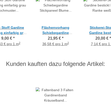
 Stoff Gardine
Flächenvorhang
Stickerei-St
g einfarbig grau
Schiebegardine
Gardine best
ster blickdicht,
Stickpaneel Blume
Blumen Ranke
9,00 €
*
21,95 €
*
20,00 €
*
Meterware
weiß taupe transparent
grau transpar
2
2
43 € pro 1 m
36,58 € pro 1 m
7,14 € pro 1
Meterware
Meterwar
Kunden kauften dazu folgende Artikel: