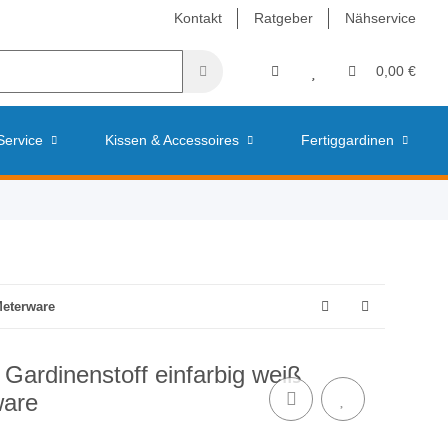
Kontakt
Ratgeber
Nähservice
0,00 €
Service
Kissen & Accessoires
Fertiggardinen
Meterware
 Gardinenstoff einfarbig weiß
ware