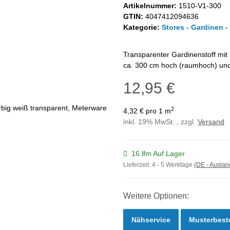
Artikelnummer:
1510-V1-300
GTIN:
4047412094636
Kategorie:
Stores - Gardinen -
Transparenter Gardinenstoff mit B
ca. 300 cm hoch (raumhoch) und a
12,95 €
2
4,32 € pro 1 m
inkl. 19% MwSt. , zzgl.
Versand
16 lfm Auf Lager
Lieferzeit:
4 - 5 Werktage
(DE - Ausla
Weitere Optionen:
Nähservice
Musterbest