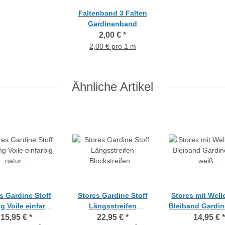
Faltenband 3 Falten
Gardinenband
Kräuselband weiß
2,00 €
*
transparent 3 Falten
2,00 € pro 1 m
2,0
Ähnliche Artikel
s Gardine Stoff
Stores Gardine Stoff
Stores mit Wel
g Voile einfarbig
Längsstreifen
Bleiband Gardin
r transparent,
Blockstreifen weiß
weiß transpar
15,95 €
*
22,95 €
*
14,95 €
*