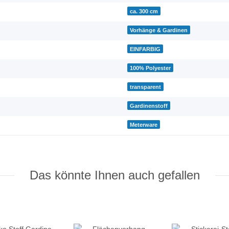
ca. 300 cm
Vorhänge & Gardinen
EINFARBIG
100% Polyester
transparent
Gardinenstoff
Meterware
Das könnte Ihnen auch gefallen