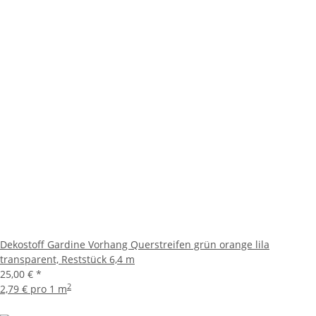
Dekostoff Gardine Vorhang Querstreifen grün orange lila
transparent, Reststück 6,4 m
25,00 €
*
2
2,79 € pro 1 m