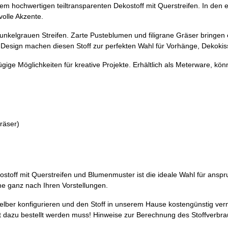
m hochwertigen teiltransparenten Dekostoff mit Querstreifen. In den e
volle Akzente.
unkelgrauen Streifen. Zarte Pusteblumen und filigrane Gräser bringen 
esign machen diesen Stoff zur perfekten Wahl für Vorhänge, Dekoki
ügige Möglichkeiten für kreative Projekte. Erhältlich als Meterware, k
räser)
Dekostoff mit Querstreifen und Blumenmuster ist die ideale Wahl für an
ume ganz nach Ihren Vorstellungen.
selber konfigurieren und den Stoff in unserem Hause kostengünstig ver
 dazu bestellt werden muss! Hinweise zur Berechnung des Stoffverbra