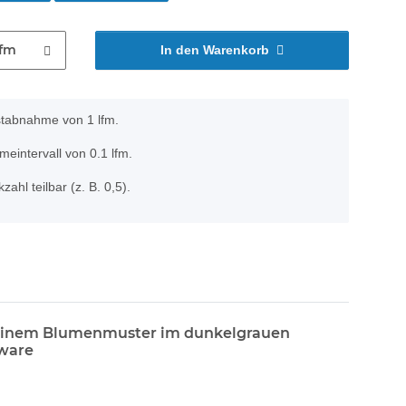
lfm
In den Warenkorb
stabnahme von 1 lfm.
eintervall von 0.1 lfm.
zahl teilbar (z. B. 0,5).
ie einem Blumenmuster im dunkelgrauen
rware