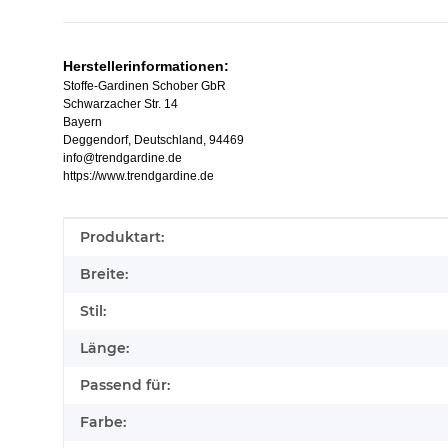
Herstellerinformationen:
Stoffe-Gardinen Schober GbR
Schwarzacher Str. 14
Bayern
Deggendorf, Deutschland, 94469
info@trendgardine.de
https://www.trendgardine.de
Produkteigenschaft
Wert
Produktart:
Breite:
Stil:
Länge:
Passend für:
Farbe: