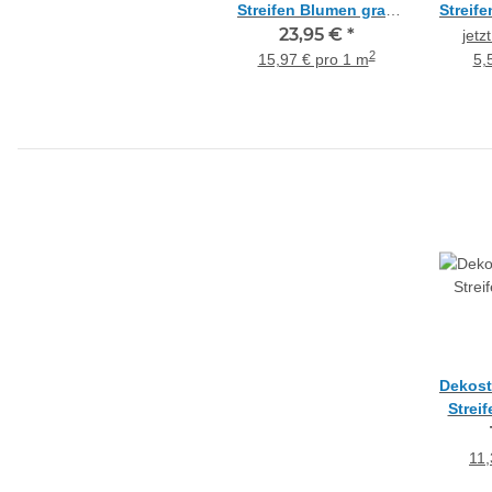
Streifen Blumen grau
Streif
weiß taupe
23,95 €
*
rot 
jetz
teiltransparent,
Res
2
15,97 € pro 1 m
5,
Meterware
Dekost
Strei
b
tei
11,