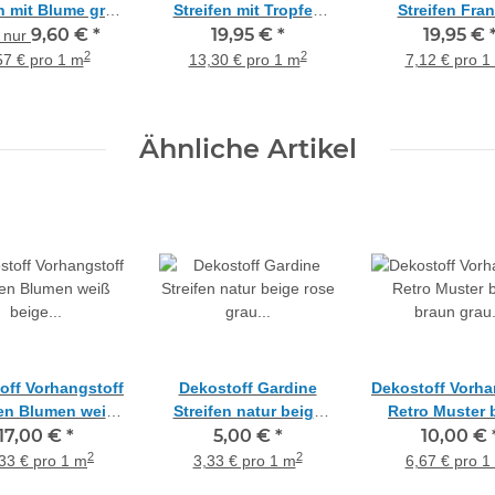
en mit Blume grau
Streifen mit Tropfen
Streifen Fra
teiltransparent,
9,60 €
*
beige braun
19,95 €
*
rohweiß anthr
19,95 €
t nur
tstück 1,15 m
teiltransparent,
transparent, Me
2
2
57 € pro 1 m
13,30 € pro 1 m
7,12 € pro 1
Meterware
Ähnliche Artikel
off Vorhangstoff
Dekostoff Gardine
Dekostoff Vorha
fen Blumen weiß
Streifen natur beige
Retro Muster 
eige taupe
17,00 €
*
rose grau
5,00 €
*
braun gra
10,00 €
ltransparent,
teiltransparent,
teiltranspar
2
2
33 € pro 1 m
3,33 € pro 1 m
6,67 € pro 1
Meterware
Meterware
Meterwar