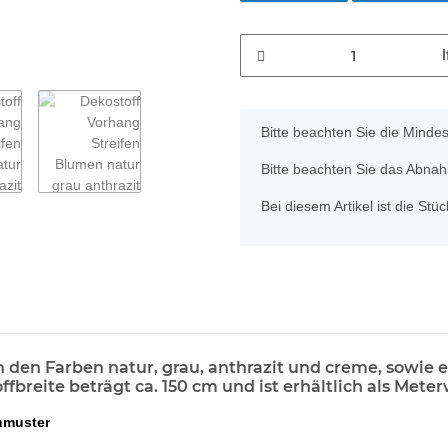
x
Bitte beachten Sie die Minde
Bitte beachten Sie das Abnahm
Bei diesem Artikel ist die Stück
 in den Farben natur, grau, anthrazit und creme, sow
fbreite beträgt ca. 150 cm und ist erhältlich als Mete
enmuster