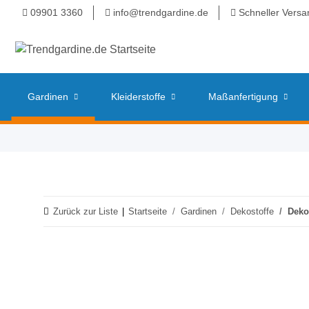
09901 3360
info@trendgardine.de
Schneller Versa
Gardinen
Kleiderstoffe
Maßanfertigung
Zurück zur Liste
Startseite
Gardinen
Dekostoffe
Deko