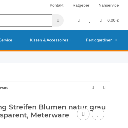
Kontakt
Ratgeber
Nähservice
0,00 €
Service
Kissen & Accessoires
Fertiggardinen
rware
ng Streifen Blumen natur grau
ansparent, Meterware