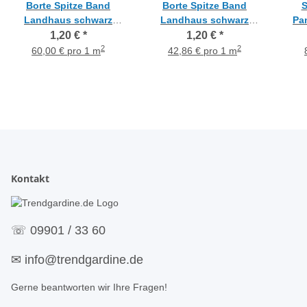
Borte Spitze Band
Borte Spitze Band
S
Landhaus schwarz
Landhaus schwarz
Pa
Höhe 20 mm, Meterware
Höhe 28 mm, Meterware
Herz
1,20 €
*
1,20 €
*
1
2
2
60,00 € pro 1 m
42,86 € pro 1 m
Kontakt
☏
09901 / 33 60
✉
info@trendgardine.de
Gerne beantworten wir Ihre Fragen!