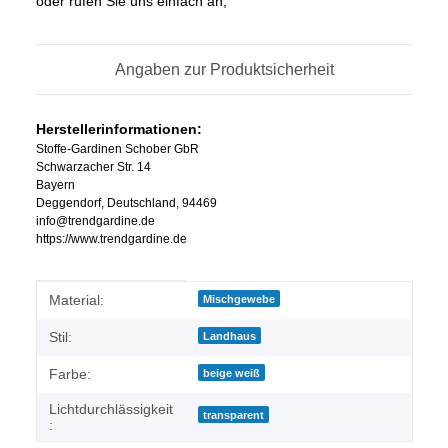
oder rufen Sie uns einfach an,
Angaben zur Produktsicherheit
Herstellerinformationen:
Stoffe-Gardinen Schober GbR
Schwarzacher Str. 14
Bayern
Deggendorf, Deutschland, 94469
info@trendgardine.de
https://www.trendgardine.de
Produkteigenschaft
Wert
Material:
Mischgewebe
Stil:
Landhaus
Farbe:
beige weiß
Lichtdurchlässigkeit
transparent
: