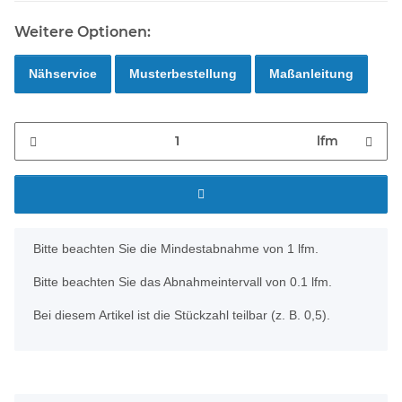
Weitere Optionen:
Nähservice
Musterbestellung
Maßanleitung
lfm
x
Bitte beachten Sie die Mindestabnahme von 1 lfm.
Bitte beachten Sie das Abnahmeintervall von 0.1 lfm.
Bei diesem Artikel ist die Stückzahl teilbar (z. B. 0,5).