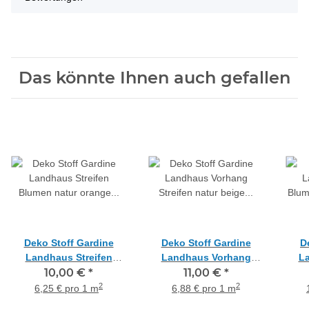
Das könnte Ihnen auch gefallen
Deko Stoff Gardine
Deko Stoff Gardine
D
Landhaus Streifen
Landhaus Vorhang
L
Blumen natur orange
10,00 €
*
Streifen natur beige rot
11,00 €
*
Blum
blickdicht, Meterware
blickdicht, Meterware
bli
2
2
6,25 € pro 1 m
6,88 € pro 1 m