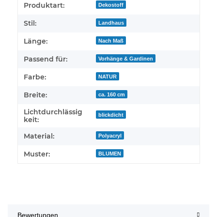
Produkteigenschaft
Wert
Produktart:
Dekostoff
Stil:
Landhaus
Länge:
Nach Maß
Passend für:
Vorhänge & Gardinen
Farbe:
NATUR
Breite:
ca. 160 cm
Lichtdurchlässig
blickdicht
keit:
Material:
Polyacryl
Muster:
BLUMEN
Bewertungen