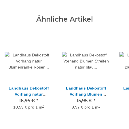
Ähnliche Artikel
Landhaus Dekostoff
Landhaus Dekostoff
La
Vorhang natur
Vorhang Blumen
Blumenranke Rosen
16,95 €
*
Streifen natur blau grün
15,95 €
*
Blum
grün rot blickdicht,
blickdicht, Meterware
bli
2
2
10,59 € pro 1 m
9,97 € pro 1 m
Meterware