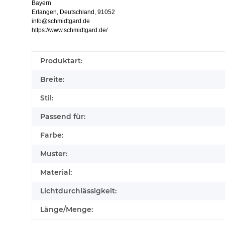
Bayern
Erlangen, Deutschland, 91052
info@schmidtgard.de
https://www.schmidtgard.de/
Produkteigenschaft
Wert
Produktart:
Breite:
Stil:
Passend für:
Farbe:
Muster:
Material:
Lichtdurchlässigkeit:
Länge/Menge: