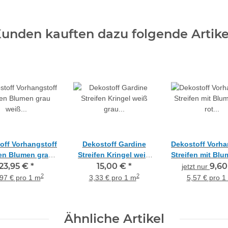
unden kauften dazu folgende Artike
off Vorhangstoff
Dekostoff Gardine
Dekostoff Vorha
fen Blumen grau
Streifen Kringel weiß
Streifen mit Blu
weiß taupe
23,95 €
*
grau schwarz
15,00 €
*
rot teiltranspa
9,6
jetzt nur
ltransparent,
blickdicht, Reststück 3
Reststück 1,
2
2
97 € pro 1 m
3,33 € pro 1 m
5,57 € pro 1
Meterware
m
Ähnliche Artikel