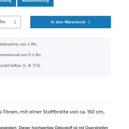
ellung
Maßanleitung
lfm
In den Warenkorb
stabnahme von 1 lfm.
eintervall von 0.1 lfm.
zahl teilbar (z. B. 0,5).
Tönen, mit einer Stoffbreite von ca. 150 cm,
istert. Dieser hochwertige Dekostoff ist mit Querstreifen