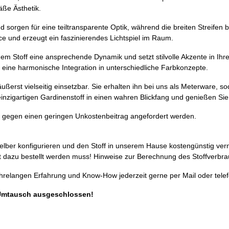
äße Ästhetik.
sorgen für eine teiltransparente Optik, während die breiten Streifen bl
e und erzeugt ein faszinierendes Lichtspiel im Raum.
em Stoff eine ansprechende Dynamik und setzt stilvolle Akzente in Ihr
t eine harmonische Integration in unterschiedliche Farbkonzepte.
 äußerst vielseitig einsetzbar. Sie erhalten ihn bei uns als Meterware,
inzigartigen Gardinenstoff in einen wahren Blickfang und genießen Sie
gegen einen geringen Unkostenbeitrag angefordert werden.
selber konfigurieren und den Stoff in unserem Hause kostengünstig ver
 dazu bestellt werden muss! Hinweise zur Berechnung des Stoffverbra
ahrelangen Erfahrung und Know-How jederzeit gerne per Mail oder telef
Umtausch ausgeschlossen!