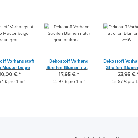
off Vorhangstoff
Dekostoff Vorhang
Dekostoff Vorha
o Muster beige
Streifen Blumen natur
Streifen Blume
braun grau
10,00 €
*
grau anthrazit
17,95 €
*
weiß taup
23,95 €
ltransparent,
teiltransparent,
teiltranspar
2
2
67 € pro 1 m
11,97 € pro 1 m
15,97 € pro 
Meterware
Meterware
Meterwar