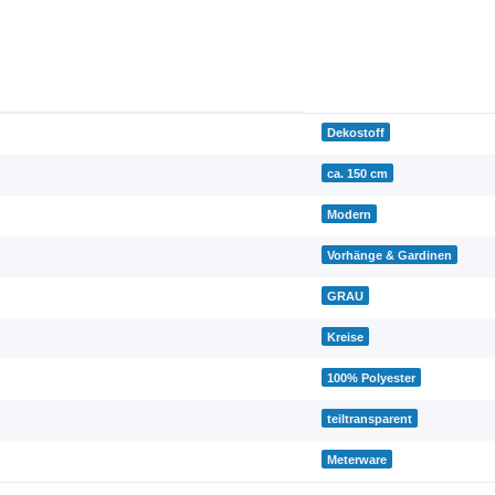
Dekostoff
ca. 150 cm
Modern
Vorhänge & Gardinen
GRAU
Kreise
100% Polyester
teiltransparent
Meterware