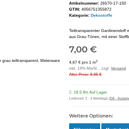
Artikelnummer:
26570-17-150
GTIN:
4056751355872
Kategorie:
Dekostoffe
Teiltransparenter Gardinenstoff 
aus Grau-Tönen, mit einer Stoffb
7,00 €
2
4,67 € pro 1 m
inkl. 19% MwSt. , zzgl.
Versand
Alter Preis: 9,95 €
18.5 lfm Auf Lager
Lieferzeit:
2 - 3 Werktage
(DE - Ausla
Weitere Optionen: