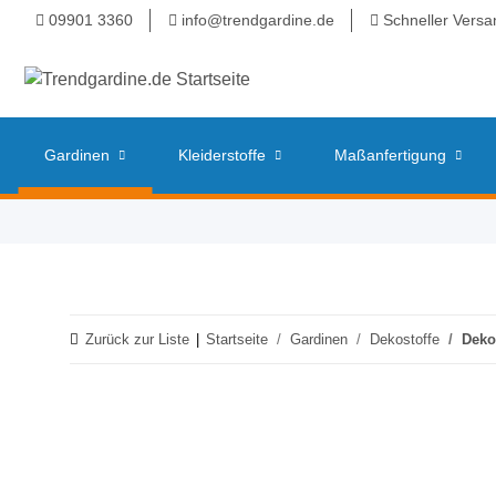
09901 3360
info@trendgardine.de
Schneller Versa
Gardinen
Kleiderstoffe
Maßanfertigung
Zurück zur Liste
Startseite
Gardinen
Dekostoffe
Deko