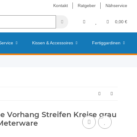
Kontakt
Ratgeber
Nähservice
0,00 €
Service
Kissen & Accessoires
Fertiggardinen
e Vorhang Streifen Kreise grau
 Meterware