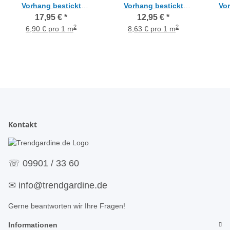
Vorhang bestickt
Vorhang bestickt
Vo
Streifen weiß
Streifen weiß
cr
17,95 €
*
12,95 €
*
transparent, Meterware
transparent, Meterware
2
2
6,90 € pro 1 m
8,63 € pro 1 m
Kontakt
☏
09901 / 33 60
✉
info@trendgardine.de
Gerne beantworten wir Ihre Fragen!
Informationen