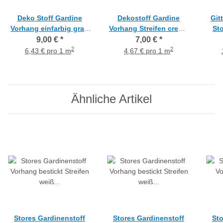
Deko Stoff Gardine
Dekostoff Gardine
Git
Vorhang einfarbig grau
Vorhang Streifen creme
Sto
Lochmuster blickdicht,
grau braun teiltransp..,
9,00 €
*
7,00 €
*
Meterware
Meterware
tran
2
2
6,43 € pro 1 m
4,67 € pro 1 m
Ähnliche Artikel
Stores Gardinenstoff
Stores Gardinenstoff
Sto