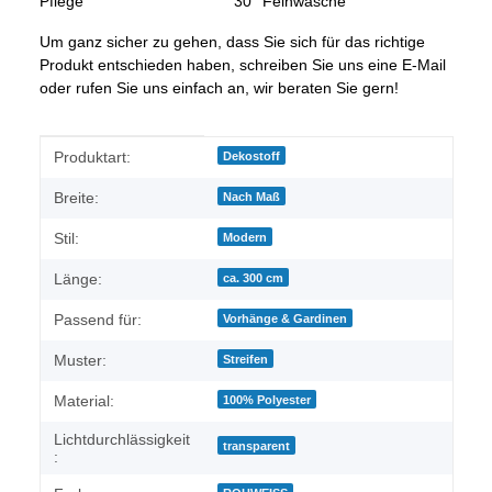
Pflege
30° Feinwäsche
Um ganz sicher zu gehen, dass Sie sich für das richtige
Produkt entschieden haben, schreiben Sie uns eine E-Mail
oder rufen Sie uns einfach an, wir beraten Sie gern!
Produkteigenschaft
Wert
Produktart:
Dekostoff
Breite:
Nach Maß
Stil:
Modern
Länge:
ca. 300 cm
Passend für:
Vorhänge & Gardinen
Muster:
Streifen
Material:
100% Polyester
Lichtdurchlässigkeit
transparent
: