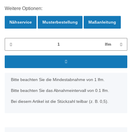
Weitere Optionen:
Nähservice
Musterbestellung
Maßanleitung
lfm
x
Bitte beachten Sie die Mindestabnahme von 1 lfm.
Bitte beachten Sie das Abnahmeintervall von 0.1 lfm.
Bei diesem Artikel ist die Stückzahl teilbar (z. B. 0,5).