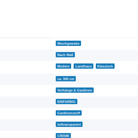
Mischgewebe
Nach Maß
Modern
Landhaus
Klassisch
ca. 300 cm
Vorhänge & Gardinen
EINFARBIG
Gardinenstoff
teiltransparent
CREME