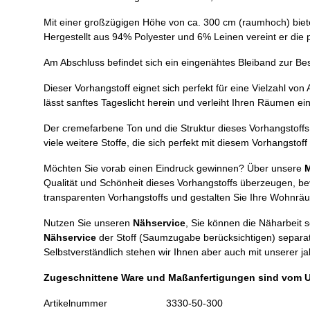
Mit einer großzügigen Höhe von ca. 300 cm (raumhoch) bietet 
Hergestellt aus 94% Polyester und 6% Leinen vereint er die 
Am Abschluss befindet sich ein eingenähtes Bleiband zur Be
Dieser Vorhangstoff eignet sich perfekt für eine Vielzahl v
lässt sanftes Tageslicht herein und verleiht Ihren Räumen eine
Der cremefarbene Ton und die Struktur dieses Vorhangstoff
viele weitere Stoffe, die sich perfekt mit diesem Vorhangsto
Möchten Sie vorab einen Eindruck gewinnen? Über unsere
M
Qualität und Schönheit dieses Vorhangstoffs überzeugen, bevo
transparenten Vorhangstoffs und gestalten Sie Ihre Wohn
Nutzen Sie unseren
Nähservice
, Sie können die Näharbeit 
Nähservice
der Stoff (Saumzugabe berücksichtigen) separat
Selbstverständlich stehen wir Ihnen aber auch mit unserer j
Zugeschnittene Ware und Maßanfertigungen sind vom 
Artikelnummer
3330-50-300