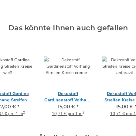
Das könnte Ihnen auch gefallen
stoff Gardine
Dekostoff
Dekostoff Vo
hang Streifen
Gardinenstoff Vorhang
Streifen Kreise
e weiß braun rot
7,00 €
*
Streifen Kreise creme
15,00 €
*
rot anthrazit bli
15,00 €
ansp., Meterware
grau anthrazit
Meterwar
2
2
67 € pro 1 m
10,71 € pro 1 m
10,71 € pro 
blickdicht, Meterware