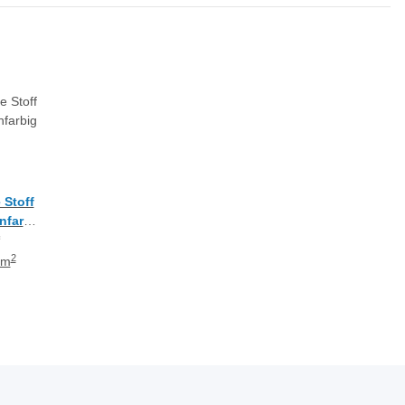
 Stoff
nfarbig
rent,
*
e
2
 m