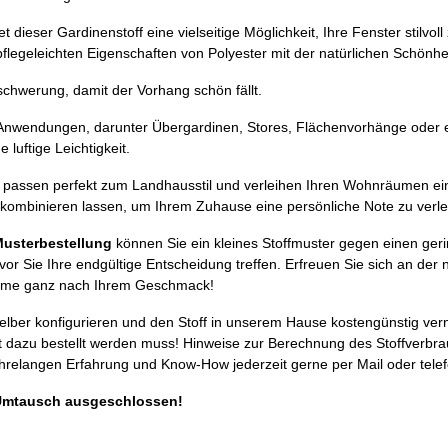
dieser Gardinenstoff eine vielseitige Möglichkeit, Ihre Fenster stilvo
pflegeleichten Eigenschaften von Polyester mit der natürlichen Schönhe
schwerung, damit der Vorhang schön fällt.
on Anwendungen, darunter Übergardinen, Stores, Flächenvorhänge oder e
 luftige Leichtigkeit.
s passen perfekt zum Landhausstil und verleihen Ihren Wohnräumen ei
ff kombinieren lassen, um Ihrem Zuhause eine persönliche Note zu verle
usterbestellung
können Sie ein kleines Stoffmuster gegen einen ger
r Sie Ihre endgültige Entscheidung treffen. Erfreuen Sie sich an der na
räume ganz nach Ihrem Geschmack!
selber konfigurieren und den Stoff in unserem Hause kostengünstig ver
 dazu bestellt werden muss! Hinweise zur Berechnung des Stoffverbra
ahrelangen Erfahrung und Know-How jederzeit gerne per Mail oder telef
Umtausch ausgeschlossen!