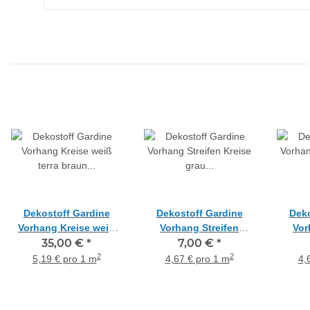
Dekostoff Gardine
Dekostoff Gardine
Deko
Vorhang Kreise weiß
Vorhang Streifen
Vor
terra braun teiltransp.,
35,00 €
*
Kreise grau
7,00 €
*
Kreis
Reststück 4,5 m
teiltransparent,
teiltr
2
2
5,19 € pro 1 m
4,67 € pro 1 m
4,
Meterware