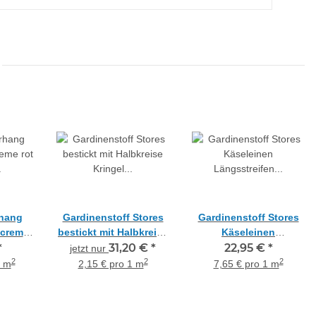
rhang
Gardinenstoff Stores
Gardinenstoff Stores
 creme
bestickt mit Halbkreise
Käseleinen
ckdicht,
*
Kringel weiß
31,20 €
*
Längsstreifen weiß
22,95 €
*
jetzt nur
e
transparent, Reststück
transparent, Meterware
2
2
2
1 m
2,15 € pro 1 m
7,65 € pro 1 m
5 m