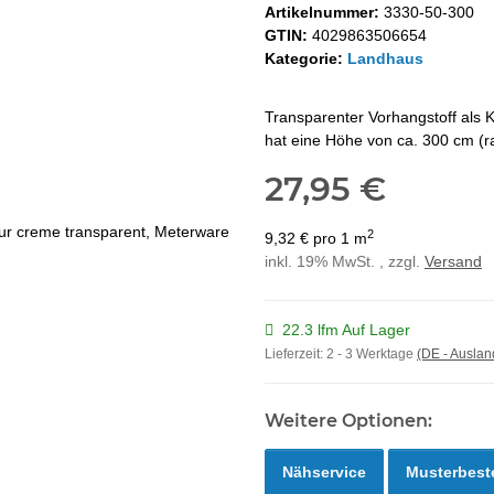
Artikelnummer:
3330-50-300
GTIN:
4029863506654
Kategorie:
Landhaus
Transparenter Vorhangstoff als K
hat eine Höhe von ca. 300 cm (ra
27,95 €
2
9,32 € pro 1 m
inkl. 19% MwSt. , zzgl.
Versand
22.3 lfm Auf Lager
Lieferzeit:
2 - 3 Werktage
(DE - Ausla
Weitere Optionen:
Nähservice
Musterbest