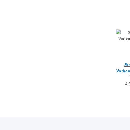
St
Vorhan
rosa 
4,