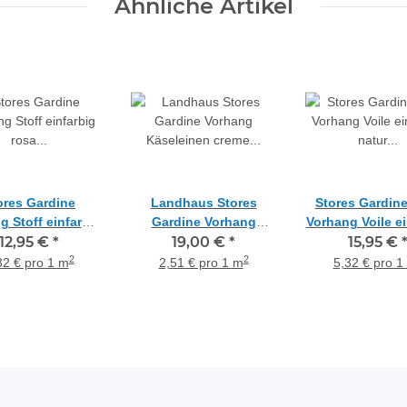
Ähnliche Artikel
ores Gardine
Landhaus Stores
Stores Gardine
g Stoff einfarbig
Gardine Vorhang
Vorhang Voile ei
teiltransparent,
12,95 €
*
Käseleinen creme
19,00 €
*
natur transpa
15,95 €
Meterware
transparent, Reststück
Meterwar
2
2
32 € pro 1 m
2,51 € pro 1 m
5,32 € pro 1
2,1 m